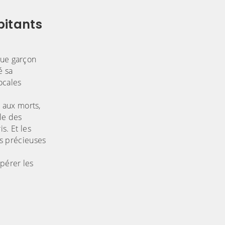
bitants
que garçon
é sa
ocales
 aux morts,
le des
s. Et les
rs précieuses
epérer les