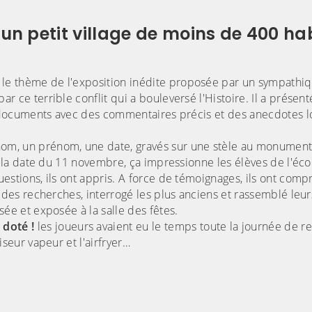
r un petit village de moins de 400 ha
t le thème de l'exposition inédite proposée par un sympathi
ar ce terrible conflit qui a bouleversé l'Histoire. Il a présent
et documents avec des commentaires précis et des anecdotes l
om, un prénom, une date, gravés sur une stèle au monument
 à la date du 11 novembre, ça impressionne les élèves de l'éco
stions, ils ont appris. A force de témoignages, ils ont compri
t des recherches, interrogé les plus anciens et rassemblé leu
sée et exposée à la salle des fêtes.
 doté !
les joueurs avaient eu le temps toute la journée de r
iseur vapeur et l'airfryer…