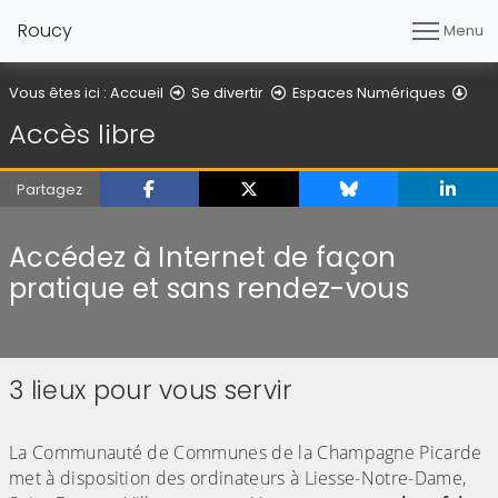
Roucy
Menu
Acc
Vous êtes ici :
Accueil
Se divertir
Espaces Numériques
Accès libre
Partagez
Accédez à Internet de façon
pratique et sans rendez-vous
3 lieux pour vous servir
(Cliquez sur l'image pour l'agrandir)
La Communauté de Communes de la Champagne Picarde
met à disposition des ordinateurs à Liesse-Notre-Dame,