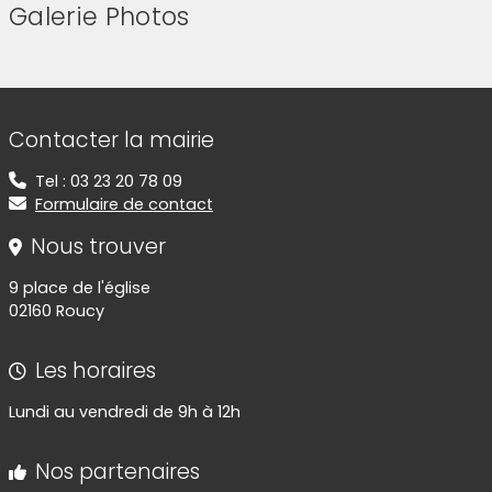
Galerie Photos
(Cliquez sur l'image pour l'agrandir)
(Cliquez sur l'image pour l'agr
(Cliquez sur l'image pour l'agrandir)
Informations de contact
Contacter la mairie
Tel : 03 23 20 78 09
Formulaire de contact
Nous trouver
9 place de l'église
02160 Roucy
Les horaires
Lundi au vendredi de 9h à 12h
Nos partenaires