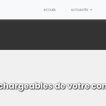
ACCUEIL
ACTUALITÉS
ucy-lès-Eppes
chargeables de votre co