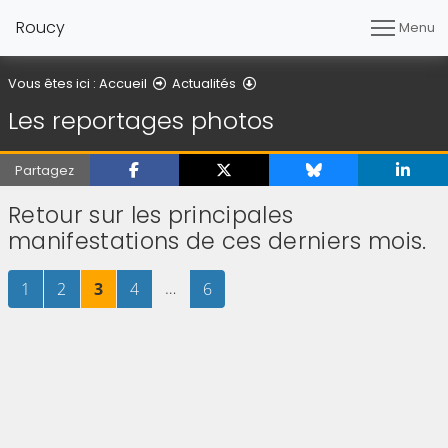
Roucy
Menu
Les reportages photos
Vous êtes ici :
Accueil
Actualités
Les reportages photos
Partagez
Retour sur les principales
manifestations de ces derniers mois.
Page
sur 6
Page
sur 6
Page
sur 6
Page
sur 6
…
Page
sur 6
1
2
3
4
6