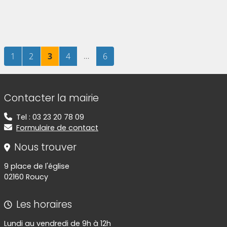
Page
sur 6
Page
sur 6
Page
sur 6
Page
sur 6
…
Page
sur 6
1
2
3
4
6
Informations de contact
Contacter la mairie
Tel : 03 23 20 78 09
Formulaire de contact
Nous trouver
9 place de l'église
02160 Roucy
Les horaires
Lundi au vendredi de 9h à 12h